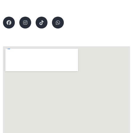
Email kami di
info@abytech.com
info@abysof.com